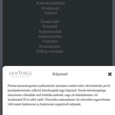
Kinkekomplektid
Kinkekaart
Juuksed
Šampoonid
Palsamid
Juuksemaskid
Juuksehooldus
Viimistlus
Kuumakaitse
Õlid ja seerumid
Info
Küpsised
Kontakt
Ostu- ja müügitingimused
Parima kasutuskogemuse pakkumiseks kasutame seadme teabe salvestamiseks ja/või
Privaatsuspoliitika
juurdepääsemiseks selliseid tehnoloogiaid nagu küpsised. Nende tehnoloogiatega
nõustumine võimaldab meil töödelda andmeid, nagu sirvimiskäitumine või
kordumatud ID-d sellel saidil. Nõusoleku mitteandmine või nõusoleku tagasivõtmine
Kontakt:
võib teatud funktsioone ja funktsioone negatiivselt mõjutada.
Telefon: (+372) 56 253 369
Klienditugi: E-R 9.00-17.00