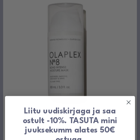
Liitu uudiskirjaga ja saa
Olaplex No.8 Bond Intense niisutav mask 100ml
ostult -10%. TASUTA mini
23,50
€
34,50
€
Algne
Praegune
juuksekumm alates 50€
hind
hind
oli:
on:
ostuga.