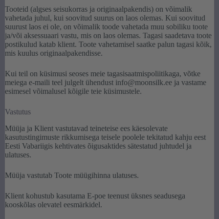
Tooteid (algses seisukorras ja originaalpakendis) on võimalik
vahetada juhul, kui soovitud suurus on laos olemas. Kui soovitud
suurust laos ei ole, on võimalik toode vahetada muu sobiliku toote
ja/või aksessuaari vastu, mis on laos olemas. Tagasi saadetava toote
postikulud katab klient. Toote vahetamisel saatke palun tagasi kõik,
mis kuulus originaalpakendisse.
Kui teil on küsimusi seoses meie tagasisaatmispoliitikaga, võtke
meiega e-maili teel julgelt ühendust info@moonsilk.ee ja vastame
esimesel võimalusel kõigile teie küsimustele.
Vastutus
Müüja ja Klient vastutavad teineteise ees käesolevate
kasutustingimuste rikkumisega teisele poolele tekitatud kahju eest
Eesti Vabariigis kehtivates õigusaktides sätestatud juhtudel ja
ulatuses.
Müüja vastutab Toote müügihinna ulatuses.
Klient kohustub kasutama E-poe teenust üksnes seadusega
kooskõlas olevatel eesmärkidel.