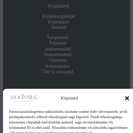
Kingiideed
Kinkekomplektid
Kinkekaart
Juuksed
Šampoonid
Palsamid
Juuksemaskid
Juuksehooldus
Viimistlus
Kuumakaitse
Õlid ja seerumid
Info
Küpsised
Kontakt
Ostu- ja müügitingimused
Parima kasutuskogemuse pakkumiseks kasutame seadme teabe salvestamiseks ja/või
Privaatsuspoliitika
juurdepääsemiseks selliseid tehnoloogiaid nagu küpsised. Nende tehnoloogiatega
nõustumine võimaldab meil töödelda andmeid, nagu sirvimiskäitumine või
kordumatud ID-d sellel saidil. Nõusoleku mitteandmine või nõusoleku tagasivõtmine
Kontakt: