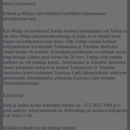
Muud tingimused
Kliendi ja Müüja vahel tekkinud konfliktid lahendatakse
läbirääkimiste teel.
Kui Müüja on keeldunud Tarbija kaebust lahendamast või Tarbija ei
ole nõus Müüja pakutud lahendusega ja leiab, et on rikutud tema
õigusi või kahjustatud tema huve, võib Tarbija esitada kaebuse
tarbijakaebuste komisjonile Tarbijakaitse ja Tehnilise Järelvalve
Ameti kaudu või kohtule. Komisjoni pöördumine on tarbijale tasuta
ning tehingu väärtus peab olema üle 20 euro. Tarbija võib esitada
kaebuse ise või esindaja kaudu. Tarbijakaitse ja Tehnilise Järelvalve
Ameti komisjoni andmed on toodud Tarbijakaitse ja Tehnilise
Järelvalve Ameti kodulehel, Euroopa Liidu liikmesriikides tekkivate
probleemide lahendamiseks pöörduda Euroopa Liidu tarbijate
Nõustamiskeskusse.
Klienditugi
Eesti ja inglise keelse klienditoe telefon on +372 5625 3369 ja e-
posti aadress: info@moonsilk.ee. Klienditugi on saadaval tööpäeviti
E-R 9.00-17.00.
Riiklikel pühadel on klienditugi suletud.