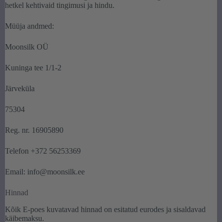
hetkel kehtivaid tingimusi ja hindu.
Müüja andmed:
Moonsilk OÜ
Kuninga tee 1/1-2
Järveküla
75304
Reg. nr. 16905890
Telefon +372 56253369
Email: info@moonsilk.ee
Hinnad
Kõik E-poes kuvatavad hinnad on esitatud eurodes ja sisaldavad
käibemaksu.