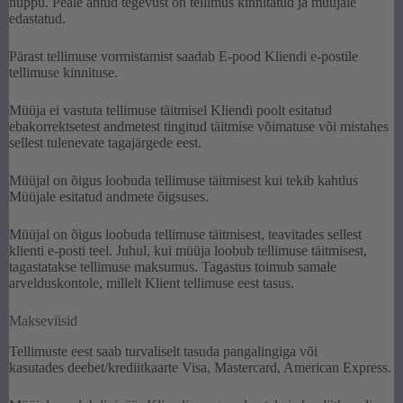
nuppu. Peale antud tegevust on tellimus kinnitatud ja müüjale
edastatud.
Pärast tellimuse vormistamist saadab E-pood Kliendi e-postile
tellimuse kinnituse.
Müüja ei vastuta tellimuse täitmisel Kliendi poolt esitatud
ebakorrektsetest andmetest tingitud täitmise võimatuse või mistahes
sellest tulenevate tagajärgede eest.
Müüjal on õigus loobuda tellimuse täitmisest kui tekib kahtlus
Müüjale esitatud andmete õigsuses.
Müüjal on õigus loobuda tellimuse täitmisest, teavitades sellest
klienti e-posti teel. Juhul, kui müüja loobub tellimuse täitmisest,
tagastatakse tellimuse maksumus. Tagastus toimub samale
arvelduskontole, millelt Klient tellimuse eest tasus.
Makseviisid
Tellimuste eest saab turvaliselt tasuda pangalingiga või
kasutades deebet/krediitkaarte Visa, Mastercard, American Express.