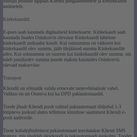
Müüjal puudub ligipääs Kliendi pangaandmetele ja krediitkaardi
andmetele.
Kinkekaardid
E-poes saab kasutada digitaalseid kinkekaarte. Kinkekaarti saab
kasutada lisades Ostukorvis olevasse Kinkekaardi lahtrisse
kinkekaardi unikaalse koodi. Kui ostusumma on väiksem kui
kinkekaardil olev summa, jääb ülejäänud summa Kinkekaardile
alles. Kui ostusumma on suurem kui kinkekaardil olev summa, siis
tuleb puuduolev summa juurde maksta kasutades Ostukorvis
olevaid makseviise.
Transport
Kliendil on võimalik valida erinevate tarnevõimaluste vahel.
Valikus on nii Omniva kui ka DPD pakiautomaadid.
Toode jõuab Kliendi poolt valitud pakiautomaati üldjuhul 1-3
tööpäeva jooksul alates tellimuse kinnituse saatmisest Kliendi e-
posti aadressile.
Toote kohalejõudmisest pakiautomaati teavitatakse Klienti SMS
teatega, mis sisaldab uksekoodi ja pakiautomaadi asukohta. Toodet