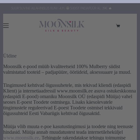
Skip
SUUR SUVINE ALLAHINDLUS KUNI -43% 🤩 SIIDIST PADJAPÜÜR AL. 39€ 🔥
to
content
Ostukorv
Üldine
Moonsilk e-pood müüb kvaliteetseid 100% Mulberry siidist
valmistatud tooteid – padjapüüre, ööriideid, aksessuaare ja muud.
Tingimused kehtivad õigussuhetele, mis tekivad kliendi (edaspidi
Klient) ja internetiaadressil www.moonsilk.ee asuva ostukeskkonna
(edaspidi E-pood) omaniku Moonsilk OÜ (edaspidi Müüja) vahel
seoses E-poest Toodete ostmisega. Lisaks käesolevatele
tingimustele reguleerivad E-poest Toodete ostmisel tekkivaid
õigussuhteid Eesti Vabariigis kehtivad õigusaktid.
Müüja võib muuta e-poe kasutustingimusi ja toodete ning teenuste
hindasid. Müüja annab muudatustest teada internetileheküljel
www.moonsilk.ee
. Tehingule rakendatakse tehingu toimumise