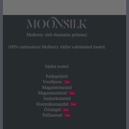
Mulberry siidi ebamaine pehmus!
100% naturaalsest Mulberry siidist valmistatud tooted.
Siidist tooted
Padjapüürid
Voodipesu
Uus
Magamismaskid
Magamismütsid
Uus
Juuksekummid
Hommikumantlid
Uus
Öösärgid
Uus
Pidžaamad
Uus