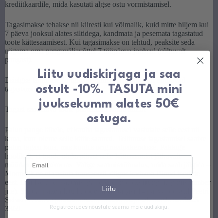
krediitkaardile, mida kasutati algse ostu vormistamisel.
Tagasimakse tehakse nii kiiresti kui võimalik, kuid mitte hiljem kui
7 päeva jooksul alates siltidega, kandmata ja pesemata tagastatud
toote kättesaamisest. Kui tagasimakse on tehtud, peaksite seda
nägema oma pangaväljavõttel 7 tööpäeva jooksul (sõltuvalt
pangast).
Liitu uudiskirjaga ja saa
Esialgse tarnimise (originaaltellimuse) postikulud kuuluvad
ostult -10%. TASUTA mini
tagastamisele.
juuksekumm alates 50€
Tagasi saadetava toote postikulud katab klient.
ostuga.
Palun pange tähele, et kauba tagastamisel vastutate selle eest nii
kaua, kuni oleme selle kätte saanud. Tellimuse tagastamisel saatke
palun tagasi kõik, mis kuulus originaalpakendisse. Pakkige
hoolikalt, et toode oleks pärast selle kättesaamist jätkuvalt
müüdavas seisukorras. Valige saatmisvõimalus, mida saab jälgida –
Moonsilk.ee ei vastuta transpordi käigus kaduma läinud toodete
eest. Hoidke alles saatmisega seotud info (kviitung, jälgimisnumber
Liitu
jne). Saatke pakendatud toode meile tagasi 14 päeva jooksul Peetri
Selveri Omniva pakiautomaati, lisades saaja tel. numbriks 5625
Registreerudes nõustute saama meie uudiskirju.
3369.