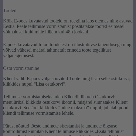
Tooted
Kõik E-poes kuvatavad tooteid on reeglina laos olemas ning asuvad
Eestis. Peale tellimuse vormistamist postitatakse tooted esimesel
võimalusel kuid mitte hiljem kui 48h jooksul.
E-poes kuvatavad fotod toodetest on illustratiivse tähendusega ning
võivad vähesel määral tahtmatult erineda toote tegelikust
väljanägemisest.
Ostu vormistamine
Klient valib E-poes välja soovitud Toote ning lisab selle ostukorvi,
klikkides nupul “Lisa ostukorvi”.
Tellimuse vormistamiseks tuleb Kliendil liikuda Ostukorvi:
menüüribal klikkida ostukorvi ikoonil, misjärel suunatakse Klient
ostukorvi. Seejärel klikkides “mine maksma” nupul, juhatab pood
kliendi tellimuse vormistamise lehele.
Pärast nõutud tõeste andmete sisestamist ja andmete õigsuse
kontrollimist kinnitab Klient tellimuse klikkides „Esita tellimus“