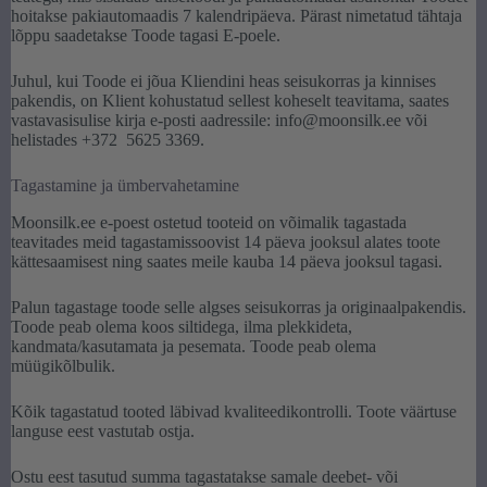
hoitakse pakiautomaadis 7 kalendripäeva. Pärast nimetatud tähtaja
lõppu saadetakse Toode tagasi E-poele.
Juhul, kui Toode ei jõua Kliendini heas seisukorras ja kinnises
pakendis, on Klient kohustatud sellest koheselt teavitama, saates
vastavasisulise kirja e-posti aadressile: info@moonsilk.ee või
helistades +372 5625 3369.
Tagastamine ja ümbervahetamine
Moonsilk.ee e-poest ostetud tooteid on võimalik tagastada
teavitades meid tagastamissoovist 14 päeva jooksul alates toote
kättesaamisest ning saates meile kauba 14 päeva jooksul tagasi.
Palun tagastage toode selle algses seisukorras ja originaalpakendis.
Toode peab olema koos siltidega, ilma plekkideta,
kandmata/kasutamata ja pesemata. Toode peab olema
müügikõlbulik.
Kõik tagastatud tooted läbivad kvaliteedikontrolli. Toote väärtuse
languse eest vastutab ostja.
Ostu eest tasutud summa tagastatakse samale deebet- või