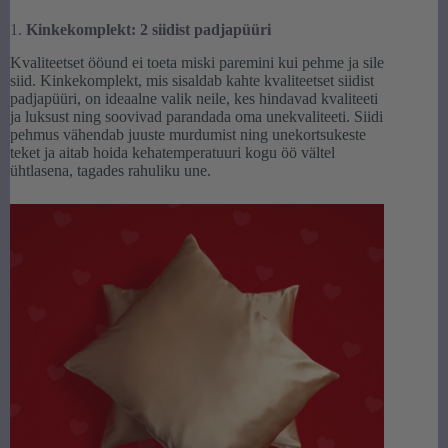
1.
Kinkekomplekt: 2 siidist padjapüüri
Kvaliteetset ööund ei toeta miski paremini kui pehme ja sile
siid. Kinkekomplekt, mis sisaldab kahte kvaliteetset siidist
padjapüüri, on ideaalne valik neile, kes hindavad kvaliteeti
ja luksust ning soovivad parandada oma unekvaliteeti. Siidi
pehmus vähendab juuste murdumist ning unekortsukeste
teket ja aitab hoida kehatemperatuuri kogu öö vältel
ühtlasena, tagades rahuliku une.