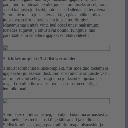
padjapüür on ideaalne valik juuksehoolduseks öösel, kuna
see ei kahjusta juukseid, hoides need siledate ja tervetena.
Scrunchie toetab juuste tervist kogu päeva vältel, olles
juuste vastu õrn ja hoides ära juuste murdumise.
Magamismask aitab võtta igal öösel unest maksimumi,
toetades sügavat ja rahustavat ööund. Kingitus, mis
parandab sinu lähedase igapäevast elukvaliteeti!
5.
Kinkekomplekt: 3 siidist scrunchiet
3 siidist scrunchiet kinkekomplekt, mis mõeldud toetamaks
igapäevast juuksehooldust. Siidist scrunchie on juuste vastu
nii õrn, et võid sellega isegi ilma juukseid kahjustamata
magada. Vali 5 ilusa värvitooni seast just need kõige
lemmikumad!
Sõbrapäev on ideaalne aeg, et väljendada oma armastust ja
tänu neile, kes meie elus kõige tähtsamad ja kallimad.
Siidist kingitused, nagu padjapüürid, magamismaskid ja