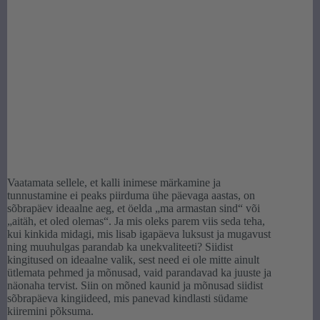
Vaatamata sellele, et kalli inimese märkamine ja
tunnustamine ei peaks piirduma ühe päevaga aastas, on
sõbrapäev ideaalne aeg, et öelda „ma armastan sind“ või
„aitäh, et oled olemas“. Ja mis oleks parem viis seda teha,
kui kinkida midagi, mis lisab igapäeva luksust ja mugavust
ning muuhulgas parandab ka unekvaliteeti? Siidist
kingitused on ideaalne valik, sest need ei ole mitte ainult
ütlemata pehmed ja mõnusad, vaid parandavad ka juuste ja
näonaha tervist. Siin on mõned kaunid ja mõnusad siidist
sõbrapäeva kingiideed, mis panevad kindlasti südame
kiiremini põksuma.