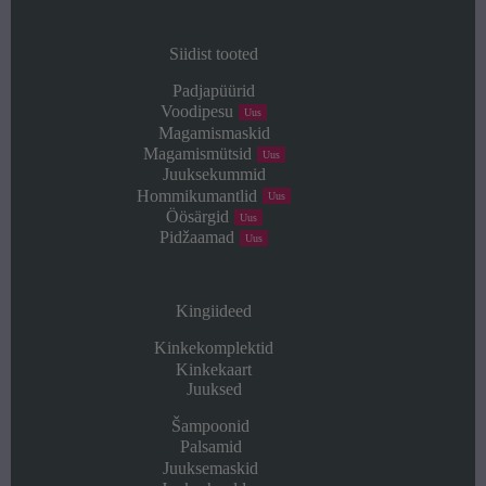
Siidist tooted
Padjapüürid
Voodipesu
Uus
Magamismaskid
Magamismütsid
Uus
Juuksekummid
Hommikumantlid
Uus
Öösärgid
Uus
Pidžaamad
Uus
Kingiideed
Kinkekomplektid
Kinkekaart
Juuksed
Šampoonid
Palsamid
Juuksemaskid