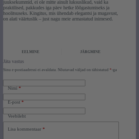
juuksekummid, ei ole mitte ainult luksuslikud, vaid ka
praktilised, pakkudes iga päev hetke lõõgastumiseks ja
hoolitsuseks. Kingitus, mis ühendab elegantsi ja mugavust,
on alati väärtuslik – just nagu meie armastatud inimesed.
EELMINE
JÄRGMINE
Jäta vastus
Sinu e-postiaadressi ei avaldata.
Nõutavad väljad on tähistatud
*
-ga
Nimi
*
E-post
*
Veebileht
Lisa kommentaar
*