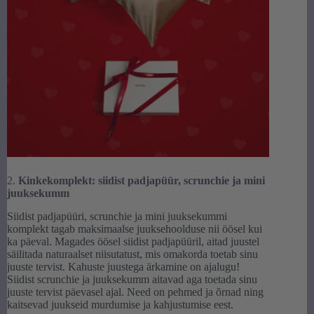
2.
Kinkekomplekt: siidist padjapüür, scrunchie ja mini
juuksekumm
Siidist padjapüüri, scrunchie ja mini juuksekummi
komplekt tagab maksimaalse juuksehoolduse nii öösel kui
ka päeval. Magades öösel siidist padjapüüril, aitad juustel
säilitada naturaalset niisutatust, mis omakorda toetab sinu
juuste tervist. Kahuste juustega ärkamine on ajalugu!
Siidist scrunchie ja juuksekumm aitavad aga toetada sinu
juuste tervist päevasel ajal. Need on pehmed ja õrnad ning
kaitsevad juukseid murdumise ja kahjustumise eest.