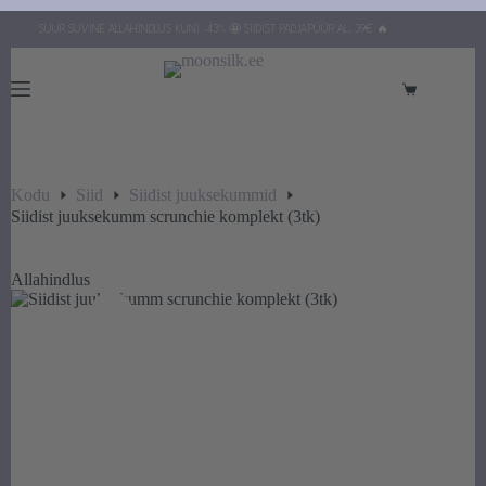
Skip
SUUR SUVINE ALLAHINDLUS KUNI -43% 🤩 SIIDIST PADJAPÜÜR AL. 39€ 🔥
to
content
Ostukorv
Kodu
Siid
Siidist juuksekummid
Siidist juuksekumm scrunchie komplekt (3tk)
Allahindlus