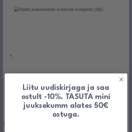
Liitu uudiskirjaga ja saa
ostult -10%. TASUTA mini
juuksekumm alates 50€
ostuga.
Siidist juuksekumm scrunchie komplekt (3tk)