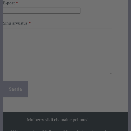
see premeerib sind püsiva ilu ja
E-post
*
võrratu mugavusega.
Sinu arvustus
*
Saada
Mulberry siidi ebamaine pehmus!