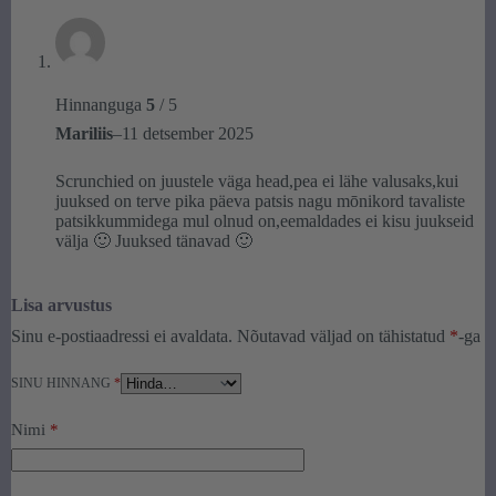
pesuvahendit.
✔️ Vältige valgendamist.
✔️ Kuivatage õhu käes, varjulises
kohas.
Hinnanguga
5
/ 5
✔️ Triikige madalal temperatuuri.
Mariliis
–
11 detsember 2025
✔️ Hoiustage läbimõeldult. Kui
siiditooted parasjagu kasutust ei
Scrunchied on juustele väga head,pea ei lähe valusaks,kui
leia, hoidke neid jahedas ja kuivas
juuksed on terve pika päeva patsis nagu mōnikord tavaliste
kohas.
patsikkummidega mul olnud on,eemaldades ei kisu juukseid
✔️ Siiditoodete käitlemisel veendu,
välja 🙂 Juuksed tänavad 🙂
et sinu käed oleksid puhtad. Õlid,
kreemid ja mustus kätel võivad
Lisa arvustus
kanduda siidile, mõjutades selle
Sinu e-postiaadressi ei avaldata.
Nõutavad väljad on tähistatud
*
-ga
väljanägemist.
SINU HINNANG
*
Järgides väljatoodud juhiseid
naudite oma siiditoodete
Nimi
*
luksuslikkust veel pikki aastaid.
Kohtle siidi väärilise austusega ja