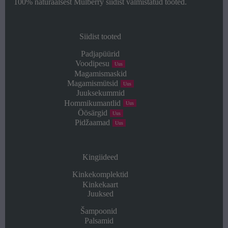
100% naturaalsest Mulberry siidist valmistatud tooted.
Siidist tooted
Padjapüürid
Voodipesu
Uus
Magamismaskid
Magamismütsid
Uus
Juuksekummid
Hommikumantlid
Uus
Öösärgid
Uus
Pidžaamad
Uus
Kingiideed
Kinkekomplektid
Kinkekaart
Juuksed
Šampoonid
Palsamid