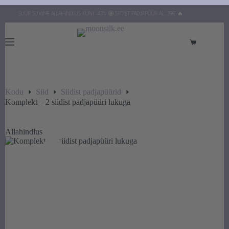
Skip
SUUR SUVINE ALLAHINDLUS KUNI -43% 🤩 SIIDIST PADJAPÜÜR AL. 39€ 🔥
to
content
Ostukorv
Kodu
Siid
Siidist padjapüürid
Komplekt – 2 siidist padjapüüri lukuga
Allahindlus