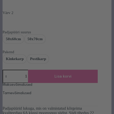
Värv 2
Padjapüüri suurus
50x60cm
50x70cm
Pakend
Kinkekarp
Postikarp
Komplekt
-
Lisa korvi
2
siidist
Maksevõimalused
padjapüüri
lukuga
Tarnevõimalused
kogus
Padjapüürid lukuga, mis on valmistatud kõrgeima
kvaliteediga 6A klassi mooruspuu siidist. Siidi tihedus 22