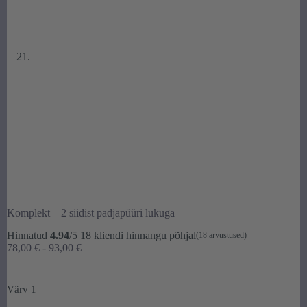
Komplekt – 2 siidist padjapüüri lukuga
Hinnatud
4.94
/5
18
kliendi hinnangu põhjal
(
18
arvustused)
Hinnavahemik:
78,00
€
-
93,00
€
78,00 €
kuni
93,00 €
Värv 1