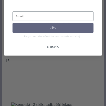
Liitu
Registreerudes nõustute saama meie uudiskirju.
Ei aitähh.