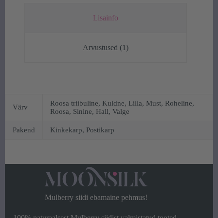
Lisainfo
Arvustused (1)
Roosa triibuline, Kuldne, Lilla, Must, Roheline,
Värv
Roosa, Sinine, Hall, Valge
Pakend
Kinkekarp, Postikarp
Mulberry siidi ebamaine pehmus!
100% naturaalsest Mulberry siidist valmistatud tooted.