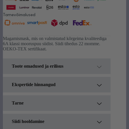
Tarnevõimalused
Magamismask, mis on valmistatud kõrgeima kvaliteediga
6A klassi mooruspuu siidist. Siidi tihedus 22 momme.
OEKO-TEX sertifikaat.
Toote omadused ja erilisus
Ekspertide hinnangud
Tarne
Arvamusartiklid, kus erinevad
✔️ Kõrgeima kvaliteediga 6A klassi
eksperdid hindavad siidi omaduste
pikka kiudu sisaldav 100% puhas
ja nende paikapidavuse
Siidi hooldamine
Laotooted kätte 1-3 päevaga. Tee
Mulberry siid.
tõepärasust: