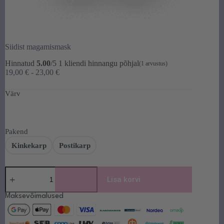
Siidist magamismask
Hinnatud
5.00
/5
1
kliendi hinnangu põhjal
(
1
arvustus)
Hinnavahemik:
19,00
€
-
23,00
€
19,00 €
kuni
Värv
23,00 €
Pakend
Kinkekarp
Postikarp
Siidist
magamismask
Lisa korvi
kogus
Maksevõimalused