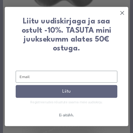
Liitu uudiskirjaga ja saa
ostult -10%. TASUTA mini
juuksekumm alates 50€
ostuga.
Liitu
Registreerudes nõustute saama meie uudiskirju.
Ei aitähh.