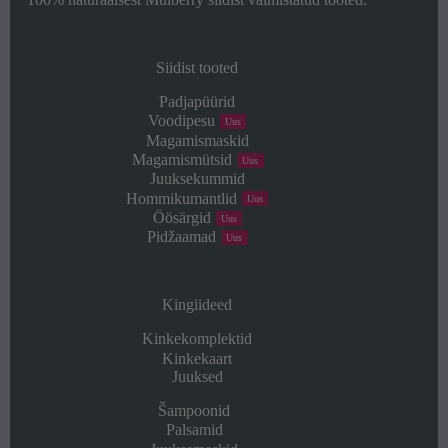
Siidist tooted
Padjapüürid
Voodipesu
Uus
Magamismaskid
Magamismütsid
Uus
Juuksekummid
Hommikumantlid
Uus
Öösärgid
Uus
Pidžaamad
Uus
Kingiideed
Kinkekomplektid
Kinkekaart
Juuksed
Šampoonid
Palsamid