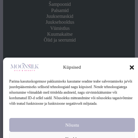
Šampoonid
Palsamid
Juuksemaskid
Juuksehooldus
Viimistlus
Kuumakaitse
Õlid ja seerumid
Info
Küpsised
Kontakt
Ostu- ja müügitingimused
Parima kasutuskogemuse pakkumiseks kasutame seadme teabe salvestamiseks ja/või
Privaatsuspoliitika
juurdepääsemiseks selliseid tehnoloogiaid nagu küpsised. Nende tehnoloogiatega
nõustumine võimaldab meil töödelda andmeid, nagu sirvimiskäitumine või
kordumatud ID-d sellel saidil. Nõusoleku mitteandmine või nõusoleku tagasivõtmine
Kontakt:
võib teatud funktsioone ja funktsioone negatiivselt mõjutada.
Telefon: (+372) 56 253 369
Klienditugi: E-R 9.00-17.00
E-mail: info@moonsilk.ee
Nõustu
Copyright © 2026 moonsilk.ee