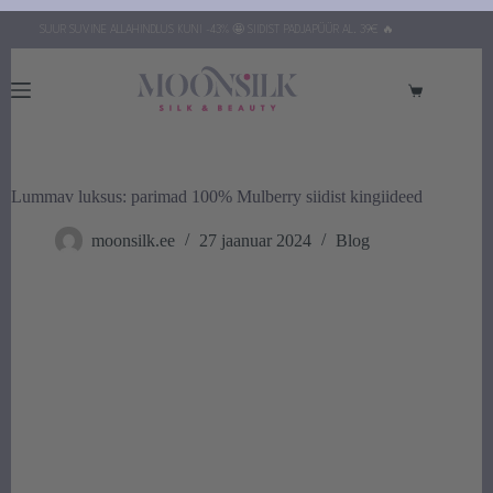
Skip
SUUR SUVINE ALLAHINDLUS KUNI -43% 🤩 SIIDIST PADJAPÜÜR AL. 39€ 🔥
to
content
Ostukorv
Lummav luksus: parimad 100% Mulberry siidist kingiideed
moonsilk.ee
27 jaanuar 2024
Blog