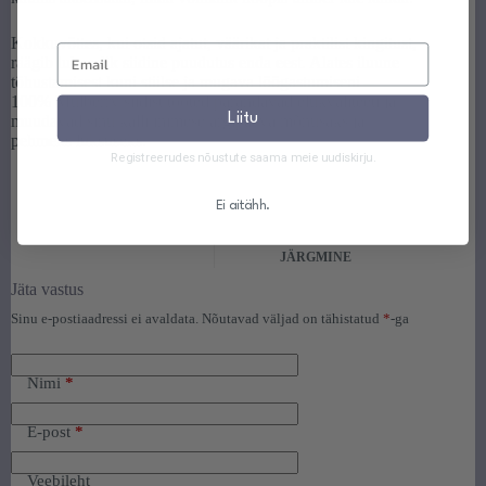
Kokkuvõttes, kui otsid ajatut, väärikat ja praktilist kingitust,
räägib luksuslik siidine puudutus enda eest. Alates iluune
tõhustamisest kuni stiilse ja mugava lõõgastumiseni –
100% Mulberry siidist tooted parandavad elukvaliteeti ja
Liitu
muudavad sinu kalli inimese argipäeva mõnusaks ja
pehmeks luksuseks.
Registreerudes nõustute saama meie uudiskirju.
Ei aitähh.
JÄRGMINE
Jäta vastus
Sinu e-postiaadressi ei avaldata.
Nõutavad väljad on tähistatud
*
-ga
Nimi
*
E-post
*
Veebileht