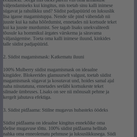
väljendamiseks kui kingitus, mis toetab sinu kalli inimese
sügavat ja rahulikku und? Siidist padjapüürid on luksuslik
lisa igasse magamistuppa. Nende sile pind vähendab nii
juuste kui ka naha hõõrdumist, ennetades nii kortsude teket
kui ka juuste murdumist. See tagab lisaks unekvaliteedi
tõusule ka hommikul ärgates värskema ja säravama
väljanägemise. Toeta oma kalli inimese iluund, kinkides
talle siidist padjapüürid.
2. Siidist magamismask: Katkematu iluuni
100% Mulberry siidist magamismask on ideaalne
kingiidee. Blokeerides glamuurselt valgust, toetab siidist
magamismask sügavat ja kosutavat und, hoides samal ajal
naha niisutatuna, ennetades seeläbi kortsukeste teket
silmade ümbruses. Lisaks on see nii mõnusalt pehme ja
kergelt jahutava efektiga.
3. Siidist pidžaama: Stiilne mugavus hubasteks öödeks
Siidist pidžaama on ideaalne kingitus ennekõike oma
tõelise mugavuse tõttu. 100% siidist pidžaama hellitab
nahka oma enneolematu pehmuse ja luksuslikkusega. Siidi