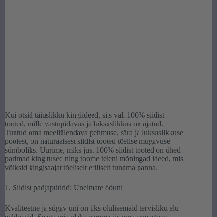
Kui otsid täiuslikku kingiideed, siis vali 100% siidist
tooted, mille vastupidavus ja luksuslikkus on ajatud.
Tuntud oma meeliülendava pehmuse, sära ja luksuslikkuse
poolest, on naturaalsest siidist tooted tõelise mugavuse
sümboliks. Uurime, miks just 100% siidist tooted on ühed
parimad kingitused ning toome teieni mõningad ideed, mis
võiksid kingisaajat tõeliselt eriliselt tundma panna.
1. Siidist padjapüürid: Unelmate ööuni
Kvaliteetne ja sügav uni on üks olulisemaid tervisliku elu
eelduseid. Seega mis oleks parem viis oma armastuse