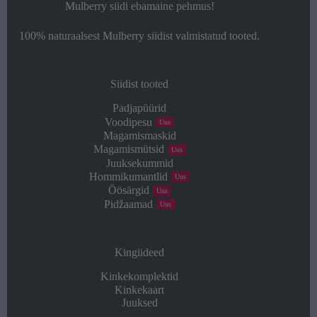
Mulberry siidi ebamaine pehmus!
100% naturaalsest Mulberry siidist valmistatud tooted.
Siidist tooted
Padjapüürid
Voodipesu
Uus
Magamismaskid
Magamismütsid
Uus
Juuksekummid
Hommikumantlid
Uus
Öösärgid
Uus
Pidžaamad
Uus
Kingiideed
Kinkekomplektid
Kinkekaart
Juuksed