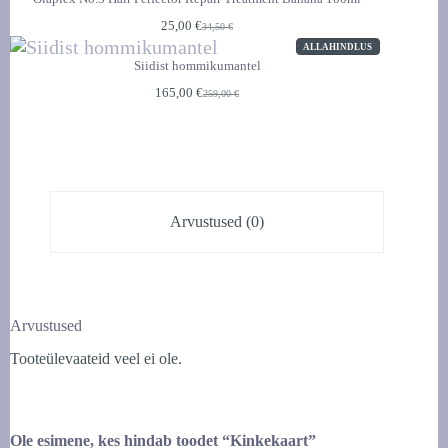
25,00
€
34,50
€
Algne
Praegune
SOODUSMÜÜGI
hind
hind
ALLAHINDLUS
TOODE
oli:
on:
Siidist hommikumantel
34,50 €.
25,00 €.
165,00
€
259,00
€
Algne
Praegune
hind
hind
oli:
on:
259,00 €.
165,00 €.
Arvustused (0)
Arvustused
Tooteülevaateid veel ei ole.
Ole esimene, kes hindab toodet “Kinkekaart”