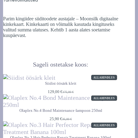
Tarnevõimalused
Parim kingiidee siiditoodete austajale – Moonsilk digitaalne
kinkekaart. Kinkekaarti on võimalik kasutada kingituseks
valitud summa ulatuses. Kehtib 1 aasta alates soetamise
kuupäevast.
Sageli ostetakse koos:
SOODUSMÜÜGI
ALLAHINDLUS
TOODE
Siidist öösärk kleit
129,00
€
175,00
€
Algne
Praegune
SOODUSMÜÜGI
hind
hind
ALLAHINDLUS
TOODE
oli:
on:
175,00 €.
129,00 €.
Olaplex No.4 Bond Maintenance šampoon 250ml
25,90
€
35,00
€
Algne
Praegune
SOODUSMÜÜGI
hind
hind
ALLAHINDLUS
TOODE
oli:
on:
35,00 €.
25,90 €.
Olaplex No.3 Hair Perfector Repair Treatment Banana 100ml