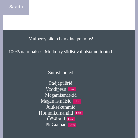
Saada
Mulberry siidi ebamaine pehmus!
100% naturaalsest Mulberry siidist valmistatud tooted.
Siidist tooted
Padjapüürid
Voodipesu
Uus
Magamismaskid
Magamismütsid
Uus
Juuksekummid
Hommikumantlid
Uus
Öösärgid
Uus
Pidžaamad
Uus