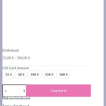
Kinkekaart
Hinnavahemik:
25,00
€
-
500,00
€
25,00 €
kuni
Gift Card Amount
500,00 €
25 €
50 €
100 €
250 €
500 €
Kinkekaart
kogus
Lisa korvi
Maksevõimalused