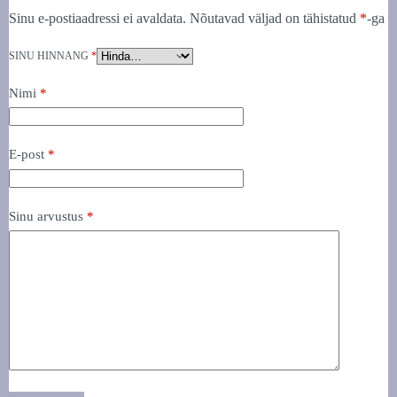
Sinu e-postiaadressi ei avaldata.
Nõutavad väljad on tähistatud
*
-ga
SINU HINNANG
*
Nimi
*
E-post
*
Sinu arvustus
*