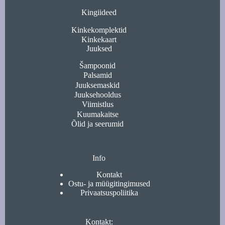
Kingiideed
Kinkekomplektid
Kinkekaart
Juuksed
Šampoonid
Palsamid
Juuksemaskid
Juuksehooldus
Viimistlus
Kuumakaitse
Õlid ja seerumid
Info
Kontakt
Ostu- ja müügitingimused
Privaatsuspoliitika
Kontakt: