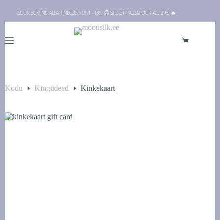
Skip
SUUR SUVINE ALLAHINDLUS KUNI -43% 🤩 SIIDIST PADJAPÜÜR AL. 39€ 🔥
to
content
Ostukorv
Kodu
Kingiideed
Kinkekaart