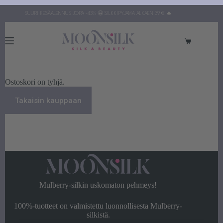
Siirry
SUURI KESÄALENNUS JOPA -43% 🤩 SILKKIPYJAMA ALKAEN 39 € 🔥
sisältöön
Ostoskori
Ostoskori on tyhjä.
Takaisin kauppaan
Mulberry-silkin uskomaton pehmeys!
100%-tuotteet on valmistettu luonnollisesta Mulberry-
silkistä.