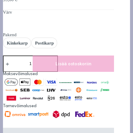
35,00 €
-
Värv
39,00 €
Pakend
Kinkekarp
Postikarp
Siidist
magamismüts
Lisää ostoskoriin
määrä
Maksevõimalused
Tarnevõimalused