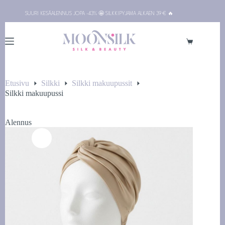
Siirry
SUURI KESÄALENNUS JOPA -43% 🤩 SILKKIPYJAMA ALKAEN 39 € 🔥
sisältöön
Ostoskori
Etusivu
Silkki
Silkki makuupussit
Silkki makuupussi
Alennus