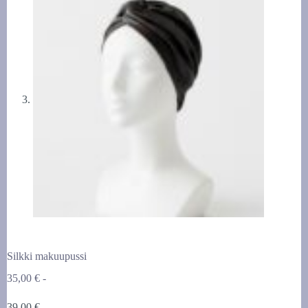
Silkki makuupussi
35,00
€
-
Hintaluokka:
39,00
€