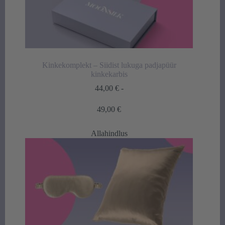
Kinkekomplekt – Siidist lukuga padjapüür
kinkekarbis
44,00
€
-
Hintaluokka:
49,00
€
44,00 €
-
Allahindlus
49,00 €