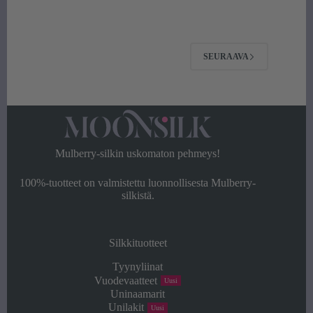
hinta
hinta
oli:
on:
179,00 €.
129,00 €.
SEURAAVA
Mulberry-silkin uskomaton pehmeys!
100%-tuotteet on valmistettu luonnollisesta Mulberry-
silkistä.
Silkkituotteet
Tyynyliinat
Vuodevaatteet
Uusi
Uninaamarit
Unilakit
Uusi