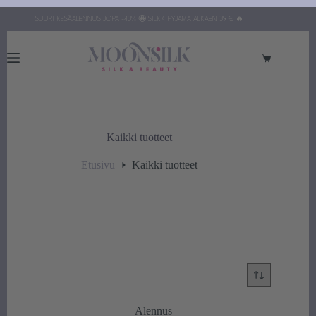
Siirry
SUURI KESÄALENNUS JOPA -43% 🤩 SILKKIPYJAMA ALKAEN 39 € 🔥
sisältöön
Ostoskori
Kaikki tuotteet
Etusivu
Kaikki tuotteet
Alennus