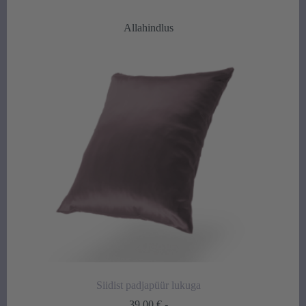
78,00 €
-
Allahindlus
93,00 €
Siidist padjapüür lukuga
39,00
€
-