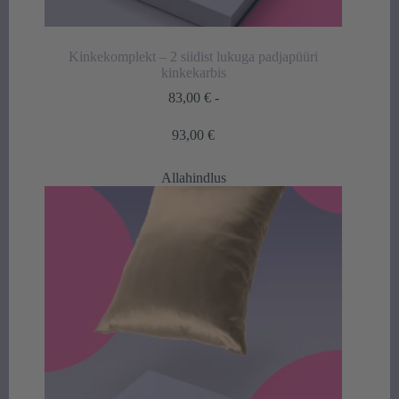
Kinkekomplekt – 2 siidist lukuga padjapüüri
kinkekarbis
83,00
€
-
Hintaluokka:
93,00
€
83,00 €
-
Allahindlus
93,00 €