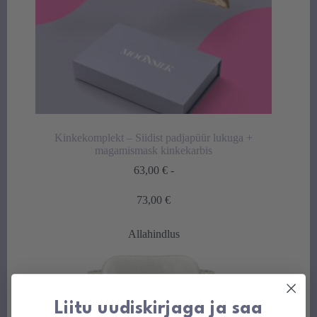
Kinkekomplekt – Siidist padjapüür lukuga +
magamismask kinkekarbis
63,00
€
-
Hintaluokka:
73,00
€
63,00 €
-
Allahindlus
73,00 €
Liitu uudiskirjaga ja saa