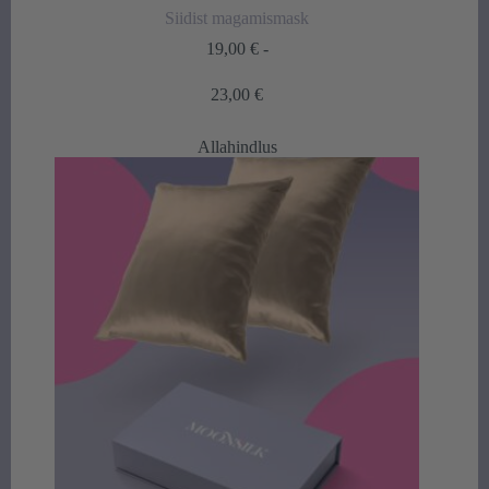
Siidist magamismask
19,00
€
-
Hintaluokka:
23,00
€
19,00 €
-
Allahindlus
23,00 €