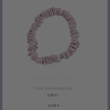
16,00 €
Siidist juuksekumm mini
9,90
€
-
Hintaluokka:
14,90
€
9,90 €