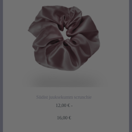
Siidist juuksekumm scrunchie
12,00
€
-
Hintaluokka:
16,00
€
12,00 €
-