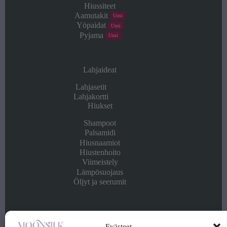
Hiussiteet
Aamutakit
Uusi
Yöpaidat
Uusi
Pyjama
Uusi
Lahjaideat
Lahjasetit
Lahjakortti
Hiukset
Shampoot
Palsamidi
Hiusnaamiot
Hiustenhoito
Viimeistely
Lämpösuojaus
Öljyt ja seerumit
Info
Evästeet