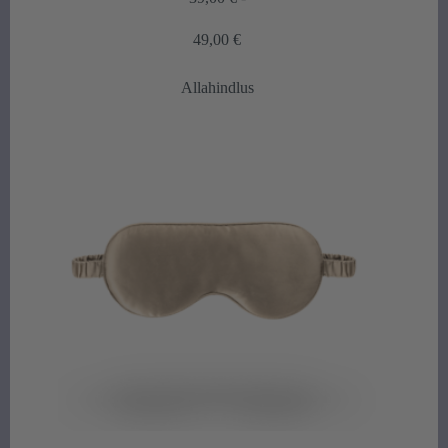
Hintaluokka:
49,00
€
39,00 €
-
Allahindlus
49,00 €