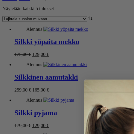
Lajiteltu
Näytetään kaikki 5 tulokset
suosion
mukaan
Alennus
Silkki yöpaita mekko
Alkuperäinen
Nykyinen
175,00
€
129,00
€
hinta
hinta
Alennus
oli:
on:
175,00 €.
129,00 €.
Silkkinen aamutakki
Alkuperäinen
Nykyinen
259,00
€
165,00
€
hinta
hinta
Alennus
oli:
on:
259,00 €.
165,00 €.
Silkki pyjama
Alkuperäinen
Nykyinen
179,00
€
129,00
€
hinta
hinta