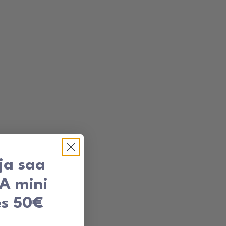
 ja saa
TA mini
es 50€