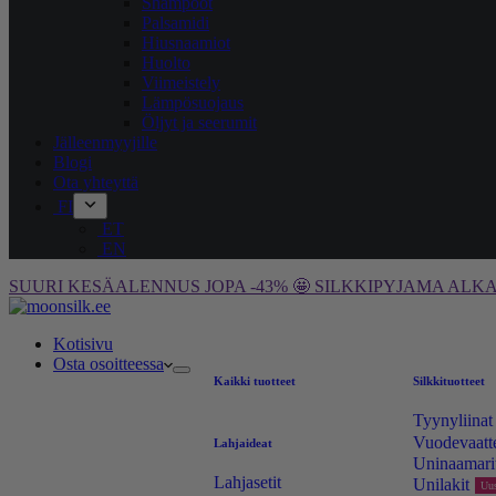
Shampoot
Palsamidi
Hiusnaamiot
Huolto
Viimeistely
Lämpösuojaus
Öljyt ja seerumit
Jälleenmyyjille
Blogi
Ota yhteyttä
FI
ET
EN
SUURI KESÄALENNUS JOPA -43% 🤩 SILKKIPYJAMA ALKAE
Kotisivu
Osta osoitteessa
Kaikki tuotteet
Silkkituotteet
Tyynyliinat
Vuodevaatt
Lahjaideat
Uninaamari
Lahjasetit
Unilakit
Uus