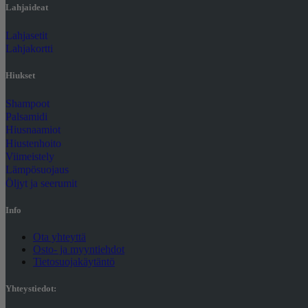
Lahjaideat
Lahjasetit
Lahjakortti
Hiukset
Shampoot
Palsamidi
Hiusnaamiot
Hiustenhoito
Viimeistely
Lämpösuojaus
Öljyt ja seerumit
Info
Ota yhteyttä
Osto- ja myyntiehdot
Tietosuojakäytäntö
Yhteystiedot: