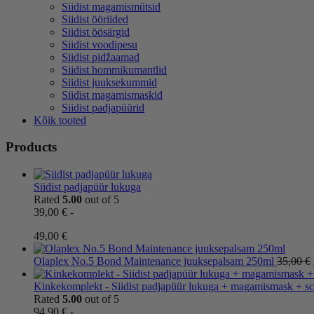
Siidist magamismütsid
Siidist ööriided
Siidist öösärgid
Siidist voodipesu
Siidist pidžaamad
Siidist hommikumantlid
Siidist juuksekummid
Siidist magamismaskid
Siidist padjapüürid
Kõik tooted
Products
Siidist padjapüür lukuga
Rated
5.00
out of 5
39,00
€
-
Hintaluokka:
49,00
€
39,00 €
-
Olaplex No.5 Bond Maintenance juuksepalsam 250ml
35,00
€
49,00 €
Kinkekomplekt - Siidist padjapüür lukuga + magamismask + s
Rated
5.00
out of 5
94,90
€
-