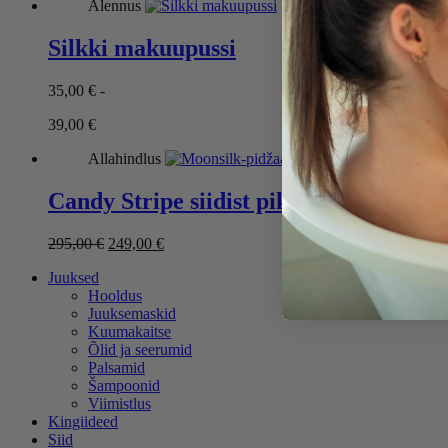
Alennus
oli:
on:
179,00 €.
129,00 €.
Silkki makuupussi
35,00
€
-
Hintaluokka:
39,00
€
35,00 €
Allahindlus
-
39,00 €
Candy Stripe siidist pikk pidžaama
Alkuperäinen
Nykyinen
295,00
€
249,00
€
hinta
hinta
Juuksed
oli:
on:
Hooldus
295,00 €.
249,00 €.
Juuksemaskid
Kuumakaitse
Õlid ja seerumid
Palsamid
Šampoonid
Viimistlus
Kingiideed
Siid