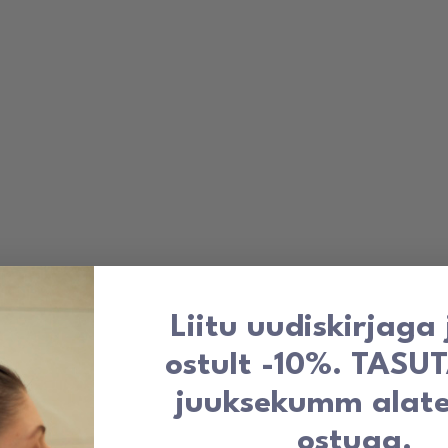
Liitu uudiskirjaga
ostult -10%. TASU
juuksekumm alat
ostuga.