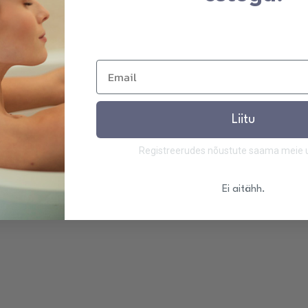
Liitu
Registreerudes nõustute saama meie uu
Ei aitähh.