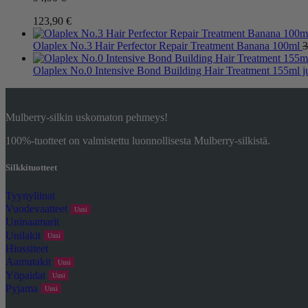
Hintaluokka:
123,90
€
94,90 €
-
Olaplex No.3 Hair Perfector Repair Treatment Banana 100ml
3
123,90 €
Olaplex No.0 Intensive Bond Building Hair Treatment 155ml 
Mulberry-silkin uskomaton pehmeys!
100%-tuotteet on valmistettu luonnollisesta Mulberry-silkistä.
Silkkituotteet
Tyynyliinat
Vuodevaatteet
Uusi
Uninaamarit
Unilakit
Uusi
Hiussiteet
Aamutakit
Uusi
Yöpaidat
Uusi
Pyjama
Uusi