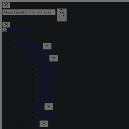
Siirry
sisältöön
Ei
tuloksia
Kotisivu
Osta osoitteessa
Kaikki tuotteet
Silkkituotteet
Tyynyliinat
Vuodevaatteet
Uninaamarit
Unilakit
Yöpaidat
Pyjama
Aamutakit
Hiussiteet
Lahjaideat
Lahjasetit
Lahjakortti
Hiukset