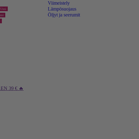
Viimeistely
Lämpösuojaus
Uusi
Öljyt ja seerumit
usi
i
N 39 € 🔥