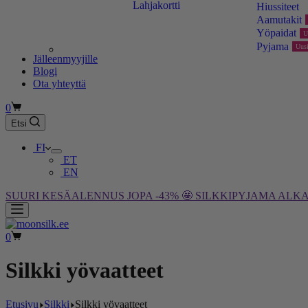
Lahjakortti
Hiussiteet
Aamutakit
Yöpaidat
U
Pyjama
Uus
Jälleenmyyjille
Blogi
Ota yhteyttä
Ostoskori
0
Etsi
FI
ET
EN
SUURI KESÄALENNUS JOPA -43% 🤩 SILKKIPYJAMA ALKAE
Ostoskori
0
Silkki yövaatteet
Etusivu
Silkki
Silkki yövaatteet