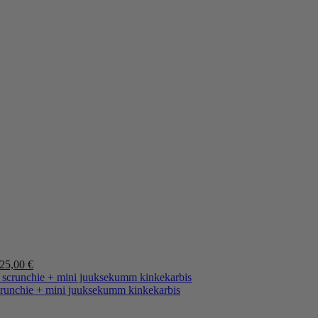
Alkuperäinen
Nykyinen
25,00
€
hinta
hinta
oli:
on:
crunchie + mini juuksekumm kinkekarbis
35,00 €.
25,00 €.