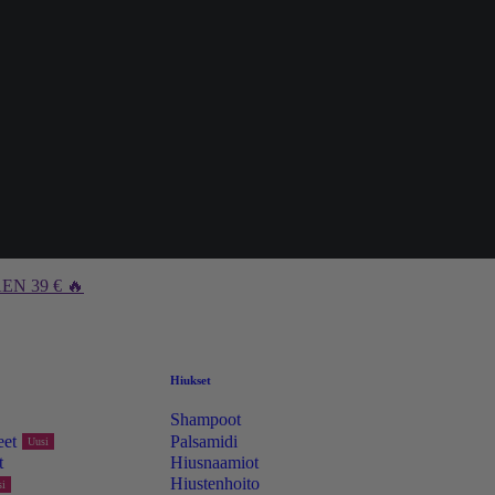
N 39 € 🔥
Hiukset
Shampoot
eet
Palsamidi
Uusi
t
Hiusnaamiot
Hiustenhoito
i