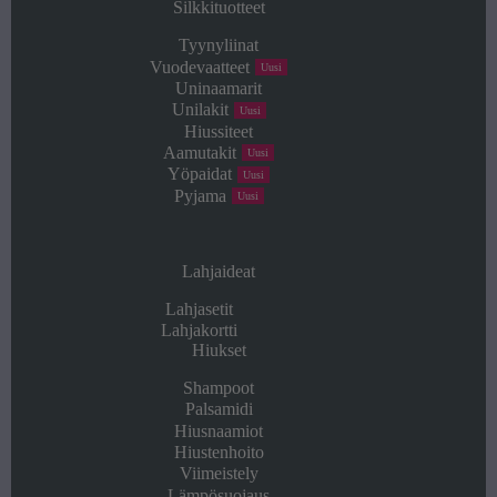
Silkkituotteet
Kohtle siidi väärilise austusega ja
Tyynyliinat
see premeerib sind püsiva ilu ja
Vuodevaatteet
Uusi
võrratu mugavusega.
Uninaamarit
Unilakit
Uusi
Hiussiteet
Aamutakit
Uusi
Yöpaidat
Uusi
Pyjama
Uusi
Lahjaideat
Lahjasetit
Lahjakortti
Hiukset
Shampoot
Palsamidi
Hiusnaamiot
Hiustenhoito
Viimeistely
Lämpösuojaus