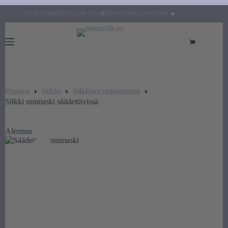
Siirry
SUURI KESÄALENNUS JOPA -43% 🤩 SILKKIPYJAMA ALKAEN 39 € 🔥
sisältöön
Ostoskori
Etusivu
Silkki
Silkkiset uninaamarit
Silkki unimaski säädettävissä
Alennus