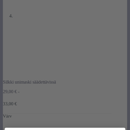
Silkki unimaski säädettävissä
29,00
€
-
Hintaluokka:
33,00
€
29,00 €
-
Värv
33,00 €