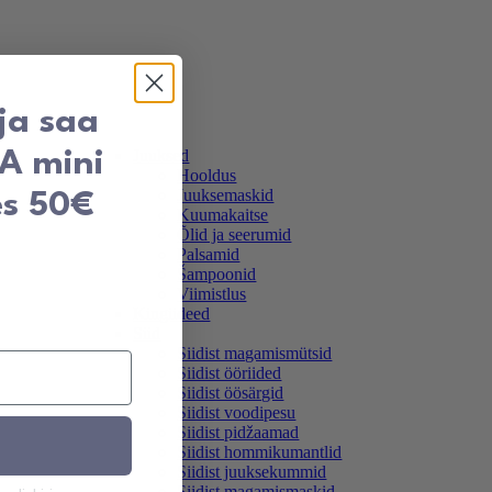
 ja saa
Juuksed
TA mini
Hooldus
Juuksemaskid
es 50€
Kuumakaitse
Õlid ja seerumid
Palsamid
Šampoonid
Viimistlus
Kingiideed
Siid
Siidist magamismütsid
Siidist ööriided
Siidist öösärgid
Siidist voodipesu
Siidist pidžaamad
Siidist hommikumantlid
Siidist juuksekummid
Siidist magamismaskid