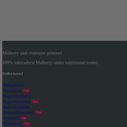
Mulberry siidi ebamaine pehmus!
100% naturaalsest Mulberry siidist valmistatud tooted.
Siidist tooted
Padjapüürid
Voodipesu
Uus
Magamismaskid
Magamismütsid
Uus
Juuksekummid
Hommikumantlid
Uus
Öösärgid
Uus
Pidžaamad
Uus