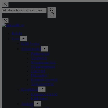
Skip
to
content
Tulemusi
ei
ole
Esileht
Pood
Kõik tooted
Siidist tooted
Padjapüürid
Voodipesu
Magamismaskid
Magamismütsid
Öösärgid
Pidžaamad
Hommikumantlid
Juuksekummid
Kingiideed
Kinkekomplektid
Kinkekaart
Juuksed