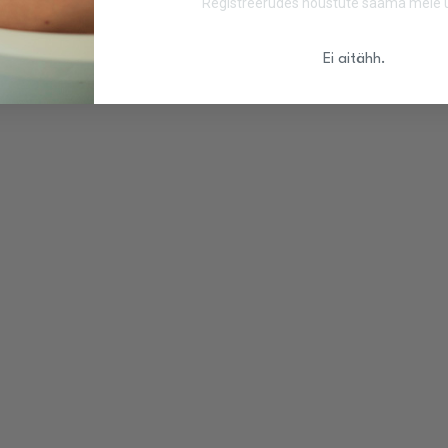
Registreerudes nõustute saama meie uu
Ei aitähh.