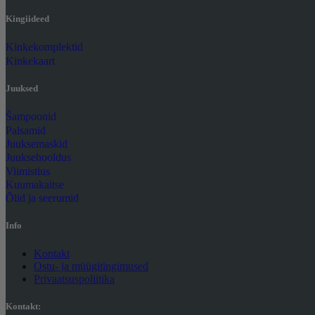
Kingiideed
Kinkekomplektid
Kinkekaart
Juuksed
Šampoonid
Palsamid
Juuksemaskid
Juuksehooldus
Viimistlus
Kuumakaitse
Õlid ja seerumid
Info
Kontakt
Ostu- ja müügitingimused
Privaatsuspoliitika
Kontakt: