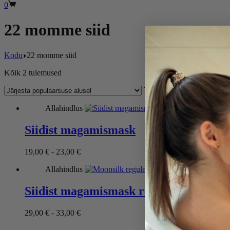
Ostukorv
0
22 momme siid
Kodu
22 momme siid
Sorteeritud
Kõik 2 tulemused
populaarsuse
järgi
Allahindlus
Siidist magamismask
Hinnavahemik:
19,00
€
-
23,00
€
19,00 €
Allahindlus
kuni
23,00 €
Siidist magamismask reguleeritav
Hinnavahemik:
29,00
€
-
33,00
€
29,00 €