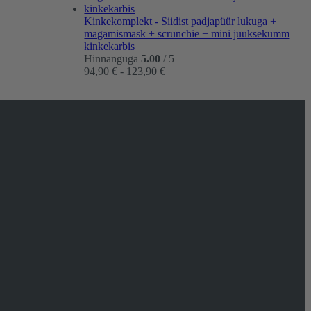
39,00 €
Kinkekomplekt - Siidist padjapüür lukuga +
magamismask + scrunchie + mini juuksekumm
kinkekarbis
Hinnanguga
5.00
/ 5
Hinnavahemik:
94,90
€
-
123,90
€
94,90 €
kuni
123,90 €