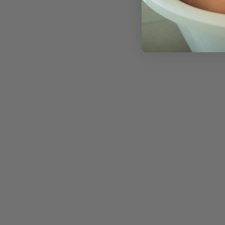
kuni
33,00 €