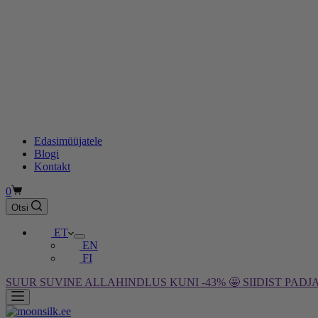
Edasimüüjatele
Blogi
Kontakt
Ostukorv
0
Otsi
ET
EN
FI
SUUR SUVINE ALLAHINDLUS KUNI -43% 🤩 SIIDIST PADJA