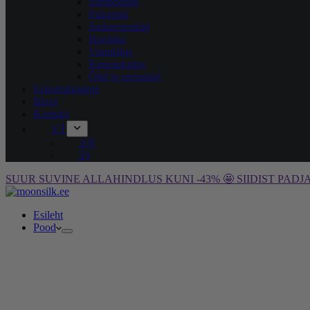
Šampoonid
Palsamid
Juuksemaskid
Hooldus
Viimistlus
Kuumakaitse
Õlid ja seerumid
Edasimüüjatele
Blogi
Kontakt
ET
EN
FI
SUUR SUVINE ALLAHINDLUS KUNI -43% 🤩 SIIDIST PADJA
Esileht
Pood