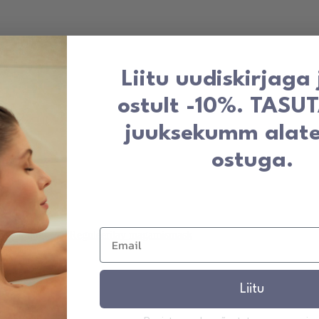
Liitu uudiskirjaga
ostult -10%. TASU
juuksekumm alat
ostuga.
Liitu