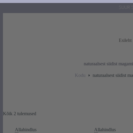
Skip
SUUR S
to
content
Esileht
naturaalsest siidist maga
Kodu
naturaalsest siidist 
Sorteeritud
Kõik 2 tulemused
populaarsuse
järgi
Allahindlus
Allahindlus