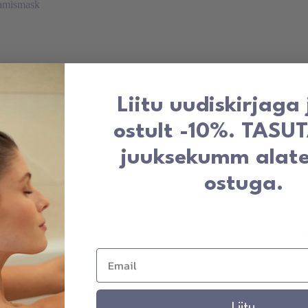
Liitu uudiskirjaga
ostult -10%. TASU
juuksekumm alat
ostuga.
 reguleeritav
navahemik:
00 €
i
Pr
00 €