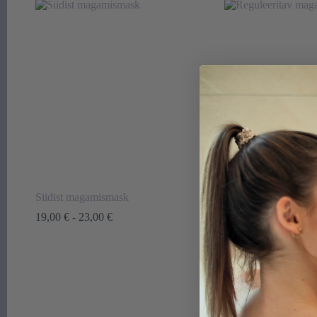
Siidist magamismask
Siidist magamismask
Hinnavahemik:
Hin
19,00
€
-
23,00
€
29,00
€
-
33,00
€
19,00 €
29,
kuni
kun
23,00 €
33,