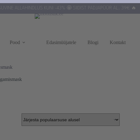
UVINE ALLAHINDLUS KUNI -43% 🤩 SIIDIST PADJAPÜÜR AL. 39€ 🔥
Pood
Edasimüüjatele
Blogi
Kontakt
mismask
magamismask