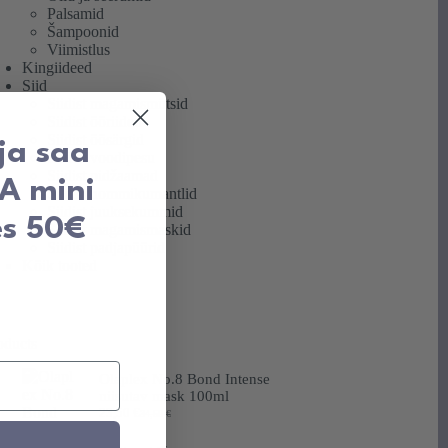
Palsamid
Šampoonid
Viimistlus
Kingiideed
Siid
Siidist magamismütsid
Siidist ööriided
Siidist öösärgid
 ja saa
Siidist voodipesu
Siidist pidžaamad
TA mini
Siidist hommikumantlid
Siidist juuksekummid
es 50€
Siidist magamismaskid
Siidist padjapüürid
Kõik tooted
oducts
Olaplex No.8 Bond Intense
niisutav mask 100ml
23,50
€
34,50
€
Algne
Praegune
hind
hind