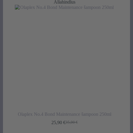
Allahindlus
Olaplex No.4 Bond Maintenance šampoon 250ml
25,90
€
35,00
€
Algne
Praegune
hind
hind