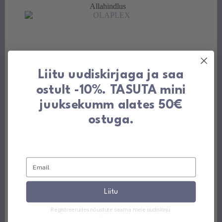
oli:
on:
Allahindlus
35,00 €.
25,90 €.
Liitu uudiskirjaga ja saa
ostult -10%. TASUTA mini
juuksekumm alates 50€
ostuga.
Liitu
Olaplex No.4P Blonde Enhancer tooniv šampoon
250ml
Registreerudes nõustute saama meie uudiskirju.
23,90
€
33,90
€
Algne
Praegune