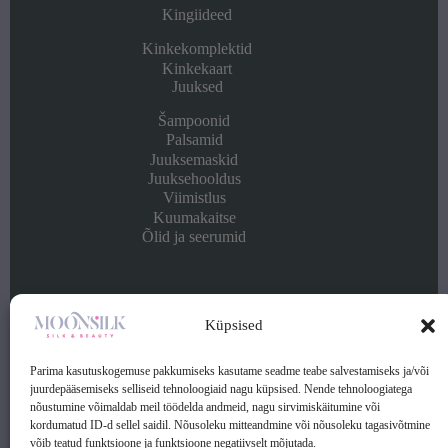
Kingiideed
Kinkekomplektid
Kinkekaart
Juuksed
Šampoonid
Palsamid
Juuksemaskid
Juuksehooldus
Viimistlus
Kuumakaitse
Õlid ja seerumid
Info
Küpsised
Kontakt
Ostu- ja müügitingimused
Parima kasutuskogemuse pakkumiseks kasutame seadme teabe salvestamiseks ja/või
Privaatsuspoliitika
juurdepääsemiseks selliseid tehnoloogiaid nagu küpsised. Nende tehnoloogiatega
nõustumine võimaldab meil töödelda andmeid, nagu sirvimiskäitumine või
kordumatud ID-d sellel saidil. Nõusoleku mitteandmine või nõusoleku tagasivõtmine
Kontakt:
võib teatud funktsioone ja funktsioone negatiivselt mõjutada.