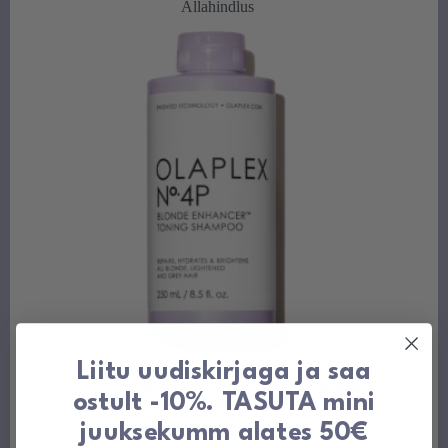
Allahindlus
Liitu uudiskirjaga ja saa
Olaplex No.4P Blonde Enhancer tooniv šampoon
ostult -10%. TASUTA mini
250ml
juuksekumm alates 50€
23,90
€
33,90
€
Algne
Praegune