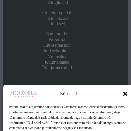
Kingiideed
Kinkekomplektid
Kinkekaart
Juuksed
Šampoonid
Palsamid
Juuksemaskid
Juuksehooldus
Viimistlus
Kuumakaitse
Õlid ja seerumid
Info
Küpsised
Kontakt
Ostu- ja müügitingimused
Parima kasutuskogemuse pakkumiseks kasutame seadme teabe salvestamiseks ja/või
Privaatsuspoliitika
juurdepääsemiseks selliseid tehnoloogiaid nagu küpsised. Nende tehnoloogiatega
nõustumine võimaldab meil töödelda andmeid, nagu sirvimiskäitumine või
kordumatud ID-d sellel saidil. Nõusoleku mitteandmine või nõusoleku tagasivõtmine
Kontakt:
võib teatud funktsioone ja funktsioone negatiivselt mõjutada.