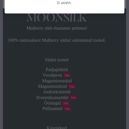
kuni
Ei aitähh.
49,00 €
Mulberry siidi ebamaine pehmus!
100% naturaalsest Mulberry siidist valmistatud tooted.
Siidist tooted
Padjapüürid
Voodipesu
Uus
Magamismaskid
Magamismütsid
Uus
Juuksekummid
Hommikumantlid
Uus
Öösärgid
Uus
Pidžaamad
Uus
Kingiideed