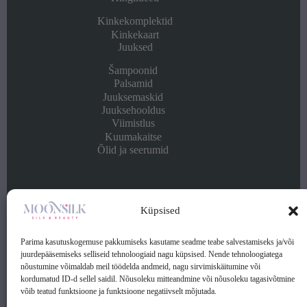
Kinkekomplektid
Kinkekaart
Juuksed
Šampoonid
Palsamid
Juuksemaskid
Juuksehooldus
Viimistlus
Kuumakaitse
Õlid ja seerumid
Info
Küpsised
Kontakt
Ostu- ja müügitingimused
Parima kasutuskogemuse pakkumiseks kasutame seadme teabe salvestamiseks ja/või
Privaatsuspoliitika
juurdepääsemiseks selliseid tehnoloogiaid nagu küpsised. Nende tehnoloogiatega
nõustumine võimaldab meil töödelda andmeid, nagu sirvimiskäitumine või
kordumatud ID-d sellel saidil. Nõusoleku mitteandmine või nõusoleku tagasivõtmine
Kontakt:
võib teatud funktsioone ja funktsioone negatiivselt mõjutada.
Telefon: (+372) 56 253 369