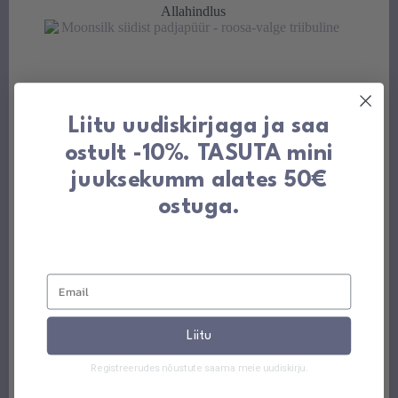
Allahindlus
49,00 €
Liitu uudiskirjaga ja saa
ostult -10%. TASUTA mini
juuksekumm alates 50€
ostuga.
Liitu
Roosa triibuline siidist padjapüür lukuga
Registreerudes nõustute saama meie uudiskirju.
Hinnavahemik:
39,00
€
-
49,00
€
39,00 €