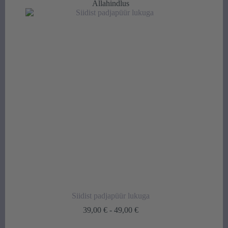
Allahindlus
Siidist padjapüür lukuga
Hinnavahemik:
39,00
€
-
49,00
€
39,00 €
kuni