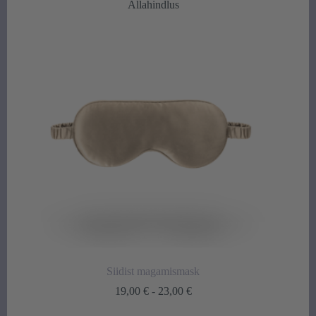
Allahindlus
Siidist magamismask
Hinnavahemik:
19,00
€
-
23,00
€
19,00 €
kuni