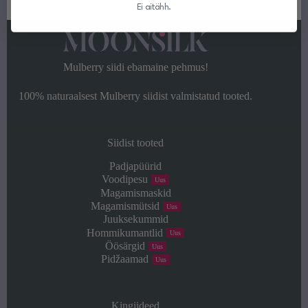
kuni
Ei aitähh.
33,00 €
Mulberry siidi ebamaine pehmus!
100% naturaalsest Mulberry siidist valmistatud tooted.
Siidist tooted
Padjapüürid
Voodipesu
Uus
Magamismaskid
Magamismütsid
Uus
Juuksekummid
Hommikumantlid
Uus
Öösärgid
Uus
Pidžaamad
Uus
Kingiideed