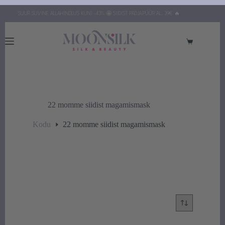
Skip
SUUR SUVINE ALLAHINDLUS KUNI -43% 🤩 SIIDIST PADJAPÜÜR AL. 39€ 🔥
to
content
Ostukorv
22 momme siidist magamismask
Kodu
22 momme siidist magamismask