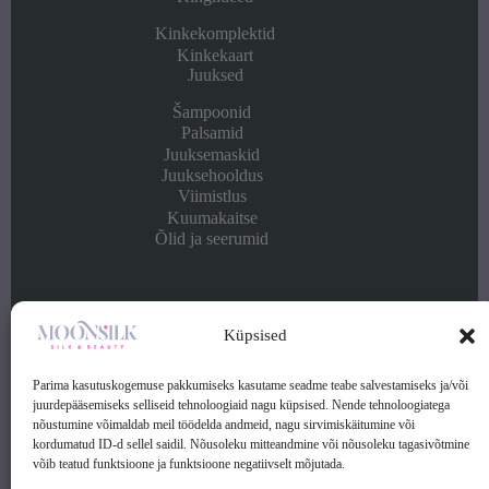
Kinkekomplektid
Kinkekaart
Juuksed
Šampoonid
Palsamid
Juuksemaskid
Juuksehooldus
Viimistlus
Kuumakaitse
Õlid ja seerumid
Info
Küpsised
Kontakt
Ostu- ja müügitingimused
Parima kasutuskogemuse pakkumiseks kasutame seadme teabe salvestamiseks ja/või
Privaatsuspoliitika
juurdepääsemiseks selliseid tehnoloogiaid nagu küpsised. Nende tehnoloogiatega
nõustumine võimaldab meil töödelda andmeid, nagu sirvimiskäitumine või
kordumatud ID-d sellel saidil. Nõusoleku mitteandmine või nõusoleku tagasivõtmine
Kontakt:
võib teatud funktsioone ja funktsioone negatiivselt mõjutada.
Telefon: (+372) 56 253 369