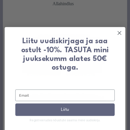
Allahindlus
23,00 €
Liitu uudiskirjaga ja saa
ostult -10%. TASUTA mini
juuksekumm alates 50€
ostuga.
Liitu
Siidist magamismask reguleeritav
Registreerudes nõustute saama meie uudiskirju.
Hinnavahemik:
29,00
€
-
33,00
€
29,00 €