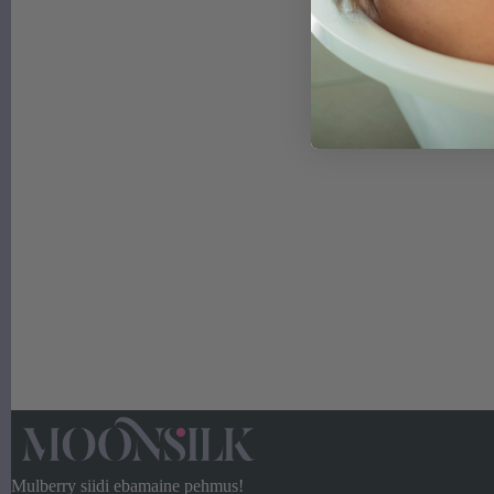
Mulberry siidi ebamaine pehmus!