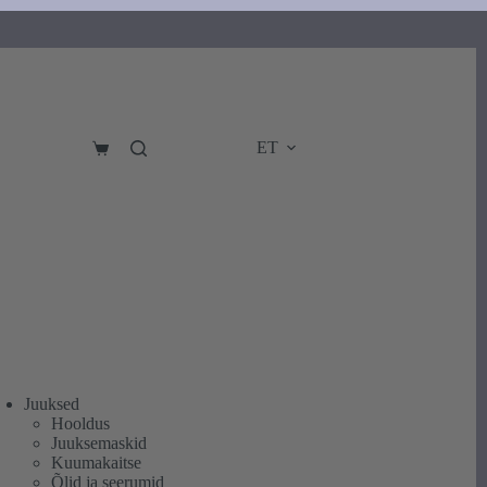
ET
Ostukorv
Juuksed
Hooldus
Juuksemaskid
Kuumakaitse
Õlid ja seerumid