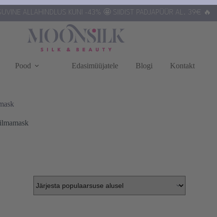
UVINE ALLAHINDLUS KUNI -43% 🤩 SIIDIST PADJAPÜÜR AL. 39€ 🔥
Pood
Edasimüüjatele
Blogi
Kontakt
amask
 silmamask