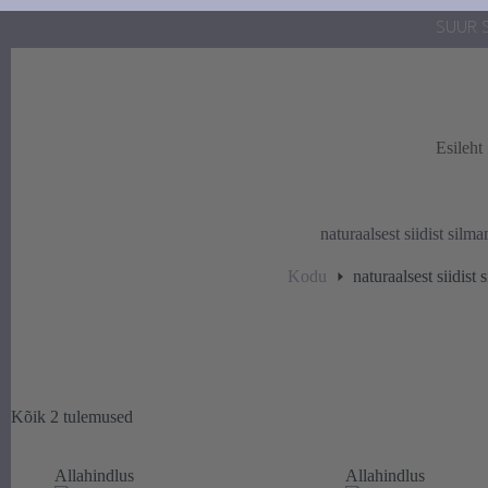
Skip
SUUR S
to
content
Esileht
naturaalsest siidist silm
Kodu
naturaalsest siidist
Sorteeritud
Kõik 2 tulemused
populaarsuse
järgi
Allahindlus
Allahindlus