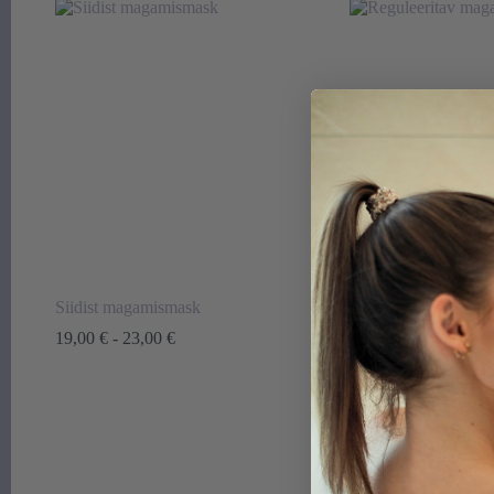
Siidist magamismask
Siidist magamismask
Hinnavahemik:
Hin
19,00
€
-
23,00
€
29,00
€
-
33,00
€
19,00 €
29,
kuni
kun
23,00 €
33,