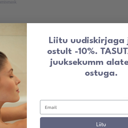
Liitu uudiskirjaga
ostult -10%. TASU
juuksekumm alat
ostuga.
 reguleeritav
navahemik:
00 €
i
Pr
00 €
Liitu