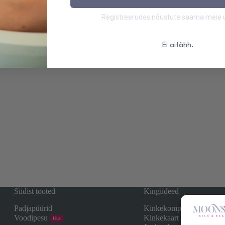
Registreerudes nõustute saama meie uu
Ei aitähh.
Siidist tooted
Kingiideed
Padjapüürid
Kinkekomplektid
Voodipesu
Kinkekaart
Uus