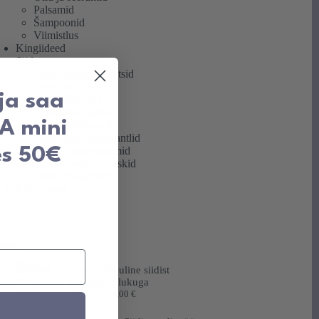
Palsamid
Šampoonid
Viimistlus
Kingiideed
Siid
Siidist magamismütsid
Siidist ööriided
 ja saa
Siidist öösärgid
Siidist voodipesu
TA mini
Siidist pidžaamad
Siidist hommikumantlid
es 50€
Siidist juuksekummid
Siidist magamismaskid
Siidist padjapüürid
Kõik tooted
oducts
Roosa triibuline siidist
padjapüür lukuga
Hinnavahemik:
39,00
€
-
49,00
€
39,00 €
kuni