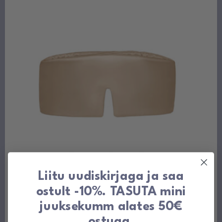
Liitu uudiskirjaga ja saa
Siidist magamismask reguleeritav
ostult -10%. TASUTA mini
Hinnavahemik:
29,00
€
-
33,00
€
juuksekumm alates 50€
29,00 €
kuni
ostuga.