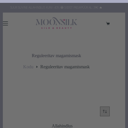
Skip
SUUR SUVINE ALLAHINDLUS KUNI -43% 🤩 SIIDIST PADJAPÜÜR AL. 39€ 🔥
to
content
Ostukorv
Reguleeritav magamismask
Kodu
Reguleeritav magamismask
Allahindlus