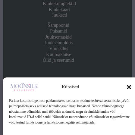
Kinkekomplektid
Kinkekaart
Juuksed
Šampoonid
Palsamid
Juuksemaskid
Juuksehooldus
Viimistlus
Kuumakaitse
Õlid ja seerumid
Info
Küpsised
Kontakt
Ostu- ja müügitingimused
Parima kasutuskogemuse pakkumiseks kasutame seadme teabe salvestamiseks ja/või
Privaatsuspoliitika
juurdepääsemiseks selliseid tehnoloogiaid nagu küpsised. Nende tehnoloogiatega
nõustumine võimaldab meil töödelda andmeid, nagu sirvimiskäitumine või
kordumatud ID-d sellel saidil. Nõusoleku mitteandmine või nõusoleku tagasivõtmine
Kontakt:
võib teatud funktsioone ja funktsioone negatiivselt mõjutada.
Telefon: (+372) 56 253 369
Klienditugi: E-R 9.00-17.00