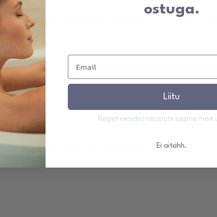
ostuga.
st padjapüür lukuga + magamismask + scrunchie + mini juuksekumm kin
hemik:
Liitu
Registreerudes nõustute saama meie uu
Ei aitähh.
dist tekikott, voodilina kummiga ja 2 padjapüüri
ahemik:
€
€