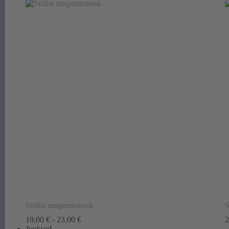
Siidist magamismask
S
Hinnavahemik:
19,00
€
-
23,00
€
2
19,00 €
Juuksed