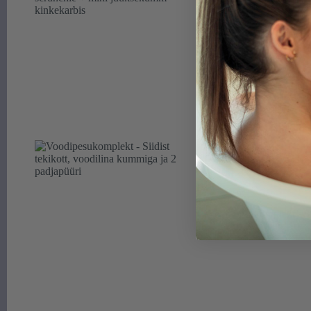
Kinkekomplekt - Siidi
Hinnanguga
5.00
/ 5
Hinnava
94,90
€
-
123,90
€
94,90 €
kuni
123,90 €
Voodipesukomplekt - Sii
Hinnav
589,00
€
-
826,00
€
589,00 
kuni
826,00 