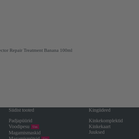
ector Repair Treatment Banana 100ml
Siidist tooted
Kingiideed
Padjapüürid
Kinkekomplektid
Voodipesu
Kinkekaart
Uus
Juuksed
Magamismaskid
Magamismütsid
Uus