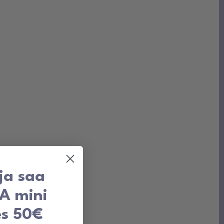
 ja saa
TA mini
es 50€