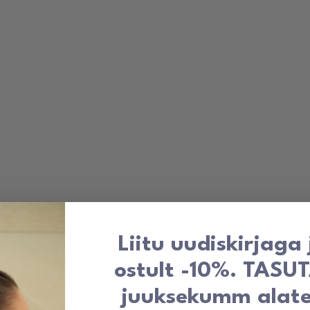
kuni
33,00 €
Liitu uudiskirjaga
ostult -10%. TASU
juuksekumm alat