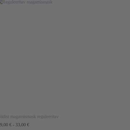
iidist magamismask reguleeritav
Hinnavahemik:
9,00
€
-
33,00
€
29,00 €