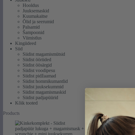
kuni
Hooldus
23,00 €
Juuksemaskid
Kuumakaitse
Õlid ja seerumid
Palsamid
Šampoonid
Viimistlus
Kingiideed
Siid
Siidist magamismütsid
Siidist ööriided
Siidist öösärgid
Siidist voodipesu
Siidist pidžaamad
Siidist hommikumantlid
Siidist juuksekummid
Siidist magamismaskid
Siidist padjapüürid
Kõik tooted
Products