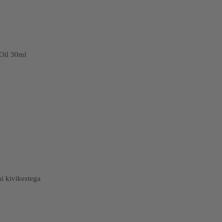
Oil 30ml
i kivikestega
emik: