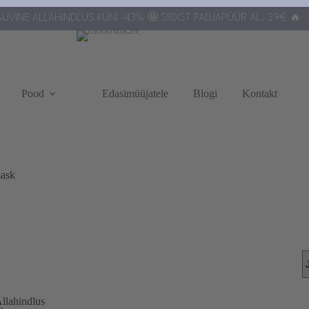
UVINE ALLAHINDLUS KUNI -43% 🤩 SIIDIST PADJAPÜÜR AL. 39€ 🔥
Pood
Edasimüüjatele
Blogi
Kontakt
mask
llahindlus