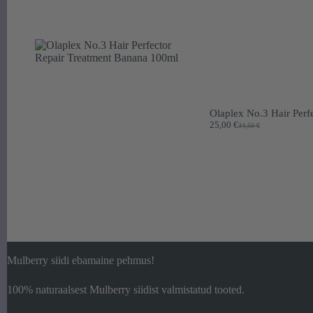
Olaplex No.3 Hair Perf
25,00
€
34,50
€
Algne
Praegune
hind
hind
oli:
on:
34,50 €.
25,00 €.
Mulberry siidi ebamaine pehmus!
100% naturaalsest Mulberry siidist valmistatud tooted.