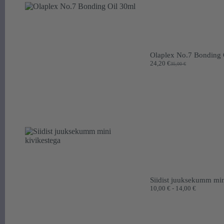
Olaplex No.7 Bonding 
24,20
€
35,00
€
Algne
Praegune
hind
hind
oli:
on:
35,00 €.
24,20 €.
Siidist juuksekumm min
Hinnavah
10,00
€
-
14,00
€
10,00 €
kuni
14,00 €