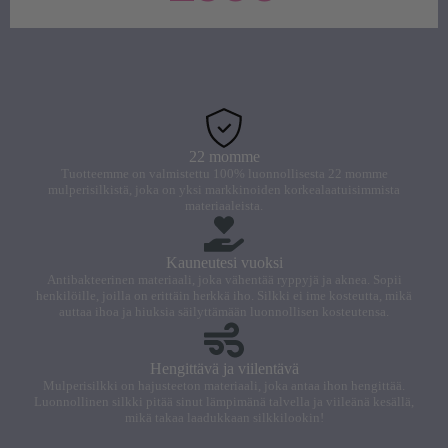
22 momme
Tuotteemme on valmistettu 100% luonnollisesta 22 momme
mulperisilkistä, joka on yksi markkinoiden korkealaatuisimmista
materiaaleista.
Kauneutesi vuoksi
Antibakteerinen materiaali, joka vähentää ryppyjä ja aknea. Sopii
henkilöille, joilla on erittäin herkkä iho. Silkki ei ime kosteutta, mikä
auttaa ihoa ja hiuksia säilyttämään luonnollisen kosteutensa.
Hengittävä ja viilentävä
Mulperisilkki on hajusteeton materiaali, joka antaa ihon hengittää.
Luonnollinen silkki pitää sinut lämpimänä talvella ja viileänä kesällä,
mikä takaa laadukkaan silkkilookin!