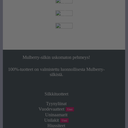
s
a
k
i
Mulberry-silkin uskomaton pehmeys!
100%-tuotteet on valmistettu luonnollisesta Mulberry-
silkistä.
Silkkituotteet
Tyynyliinat
Vuodevaatteet
Uusi
Uninaamarit
Unilakit
Uusi
Hiussiteet