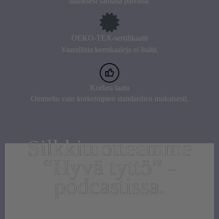
tilauksesi samana päivänä.
OEKO-TEX-sertifikaatti
Vaarallisia kemikaaleja ei lisätä.
Korkea laatu
Ommeltu vain korkeimpien standardien mukaisesti.
Silkkituotteemme
“Hyvä tyttö” -
podcastissa.
Katso, mitä Anu ja Piret sanoivat Moonsilkin