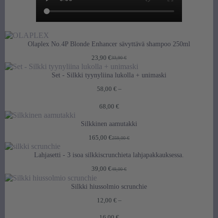
Olaplex No.4P Blonde Enhancer sävyttävä shampoo 250ml
23,90
€
33,90
€
Alkuperäinen
Nykyinen
hinta
hinta
Set - Silkki tyynyliina lukolla + unimaski
oli:
on:
33,90 €.
23,90 €.
58,00
€
–
Hintaluokka:
68,00
€
58,00 €
–
Silkkinen aamutakki
68,00 €
165,00
€
259,00
€
Alkuperäinen
Nykyinen
hinta
hinta
Lahjasetti - 3 isoa silkkiscrunchieta lahjapakkauksessa.
oli:
on:
259,00 €.
165,00 €.
39,00
€
49,00
€
Alkuperäinen
Nykyinen
hinta
hinta
Silkki hiussolmio scrunchie
oli:
on:
49,00 €.
39,00 €.
12,00
€
–
Hintaluokka:
16,00
€