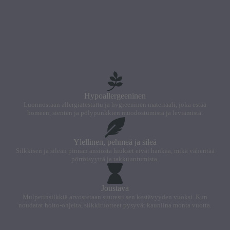
Hypoallergeeninen
Luonnostaan allergiatestattu ja hygieeninen materiaali, joka estää
homeen, sienten ja pölypunkkien muodostumista ja leviämistä.
Ylellinen, pehmeä ja sileä
Silkkisen ja sileän pinnan ansiosta hiukset eivät hankaa, mikä vähentää
pörröisyyttä ja takkuuntumista.
Joustava
Mulperinsilkkiä arvostetaan suuresti sen kestävyyden vuoksi. Kun
noudatat hoito-ohjeita, silkkituotteet pysyvät kauniina monta vuotta.