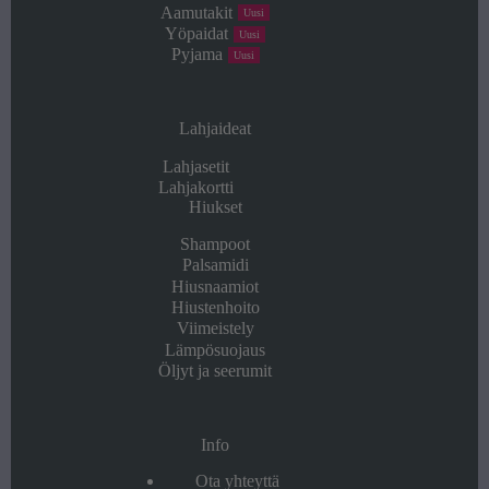
Aamutakit
Uusi
Yöpaidat
Uusi
Pyjama
Uusi
Lahjaideat
Lahjasetit
Lahjakortti
Hiukset
Shampoot
Palsamidi
Hiusnaamiot
Hiustenhoito
Viimeistely
Lämpösuojaus
Öljyt ja seerumit
Info
Ota yhteyttä