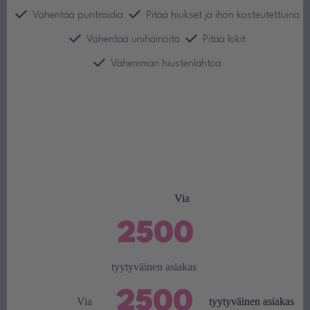
Vähentää puntraidia
Pitää hiukset ja ihon kosteutettuina
Vähentää unihäiriöitä
Pitää lokit
Vähemmän hiustenlähtöä
*Tulokset voivat vaihdella henkilöittäin.
Via
2500
tyytyväinen asiakas
2500
Via
tyytyväinen asiakas