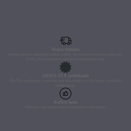
Nopea toimitus
Kaikki tuotteet saatavilla paikan päällä. Tee tilauksesi arkisin ennen klo
15.00, niin postitamme tilauksesi samana päivänä.
OEKO-TEX-sertifikaatti
Öko-Tex-sertifiointi varmistaa, että materiaaliin ei ole lisätty vaarallisia
kemikaaleja.
Korkea laatu
Ommeltu vain korkeimpien standardien mukaisesti.