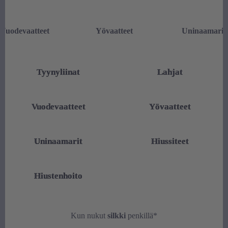
Vuodevaatteet
Yövaatteet
Uninaamarit
Tyynyliinat
Lahjat
Vuodevaatteet
Yövaatteet
Uninaamarit
Hiussiteet
Hiustenhoito
Kun nukut
silkki
penkillä*