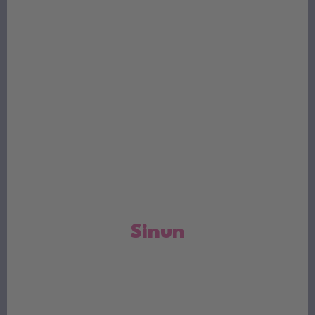
unta ja kauneutta varten.
Sinun