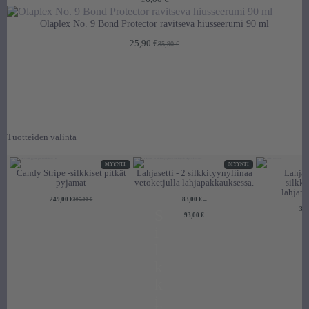
12,00 €
–
Olaplex No. 9 Bond Protector ravitseva hiusseerumi 90 ml
16,00 €
25,90
€
35,90
€
Alkuperäinen
Nykyinen
hinta
hinta
oli:
on:
35,90 €.
25,90 €.
Tuotteiden valinta
TUOTE
TUOTE
MYYNTI
MYYNTI
MYYNNISSÄ
MYYNNISSÄ
Candy Stripe -silkkiset pitkät
Lahjasetti - 2 silkkityynyliinaa
Lahjase
pyjamat
vetoketjulla lahjapakkauksessa.
silkki
lahjap
249,00
€
83,00
€
–
295,00
€
Alkuperäinen
Nykyinen
hinta
hinta
39
S
Hintaluokka:
oli:
on:
93,00
€
83,00 €
295,00 €.
249,00 €.
i
–
93,00 €
l
k
k
i