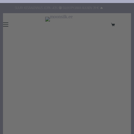
Siirry
SUURI KESÄALENNUS JOPA -43% 🤩 SILKKIPYJAMA ALKAEN 39 € 🔥
sisältöön
Ostoskori